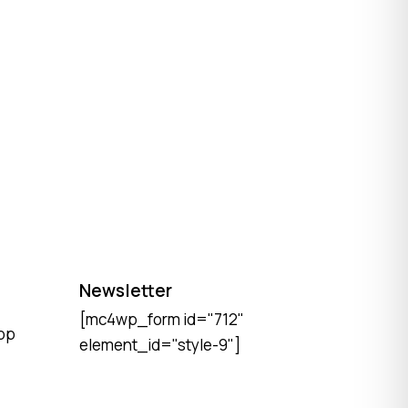
Newsletter
[mc4wp_form id="712"
pp
element_id="style-9"]