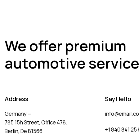
We offer premium
automotive servic
Address
Say Hello
Germany —
info@email.c
785 15h Street, Office 478,
+1 840 841 25 
Berlin, De 81566