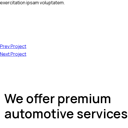
exercitation ipsam voluptatem.
Prev Project
Next Project
We offer premium
automotive services