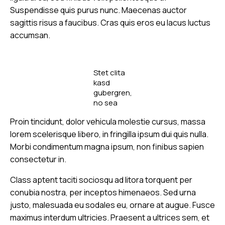
Suspendisse quis purus nunc. Maecenas auctor
sagittis risus a faucibus. Cras quis eros eu lacus luctus
accumsan.
Stet clita
kasd
gubergren,
no sea
sanctus
Proin tincidunt, dolor vehicula molestie cursus, massa
est labore
et dolore
lorem scelerisque libero, in fringilla ipsum dui quis nulla.
by
Kevin
Morbi condimentum magna ipsum, non finibus sapien
Smith
consectetur in.
Class aptent taciti sociosqu ad litora torquent per
conubia nostra, per inceptos himenaeos. Sed urna
justo, malesuada eu sodales eu, ornare at augue. Fusce
maximus interdum ultricies. Praesent a ultrices sem, et