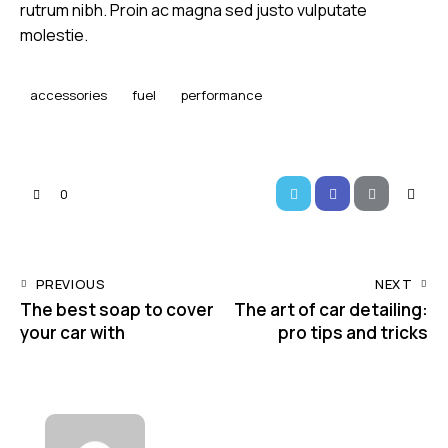
rutrum nibh. Proin ac magna sed justo vulputate
molestie.
accessories
fuel
performance
0
PREVIOUS
NEXT
The best soap to cover
The art of car detailing:
your car with
pro tips and tricks